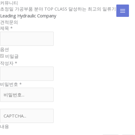
커뮤니티
콘
MAI
초정밀 가공부품 분야 TOP CLASS 달성하는 최고의 일류기업
텐
Leading Hydraulic Company
MEN
츠
견적문의
로
제목
*
건
너
뛰
옵션
기
비밀글
작성자
*
비밀번호
*
내용