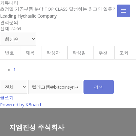
커뮤니티
콘
MAI
초정밀 가공부품 분야 TOP CLASS 달성하는 최고의 일류기업
텐
Leading Hydraulic Company
MEN
츠
견적문의
로
전체 2,563
건
너
뛰
기
번호
제목
작성자
작성일
추천
조회
1
검색
글쓰기
Powered by KBoard
지엠진성 주식회사