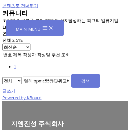
콘텐츠로 건너뛰기
커뮤니티
초정밀 가공부품 분야 TOP CLASS 달성하는 최고의 일류기업
Leading Hydraulic Company
MAIN MENU
견적문의
전체 2,518
번호
제목
작성자
작성일
추천
조회
1
검색
글쓰기
Powered by KBoard
지엠진성 주식회사