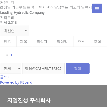
커뮤니티
콘
MAI
초정밀 가공부품 분야 TOP CLASS 달성하는 최고의 일류기업
텐
Leading Hydraulic Company
MEN
츠
견적문의
로
전체 2,518
건
너
뛰
기
번호
제목
작성자
작성일
추천
조회
1
검색
글쓰기
Powered by KBoard
지엠진성 주식회사