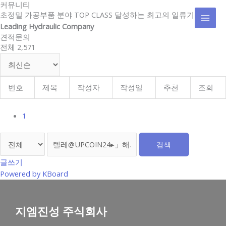
커뮤니티
콘
MAI
초정밀 가공부품 분야 TOP CLASS 달성하는 최고의 일류기업
텐
Leading Hydraulic Company
MEN
츠
견적문의
로
전체 2,571
건
너
뛰
기
번호
제목
작성자
작성일
추천
조회
1
검색
글쓰기
Powered by KBoard
지엠진성 주식회사