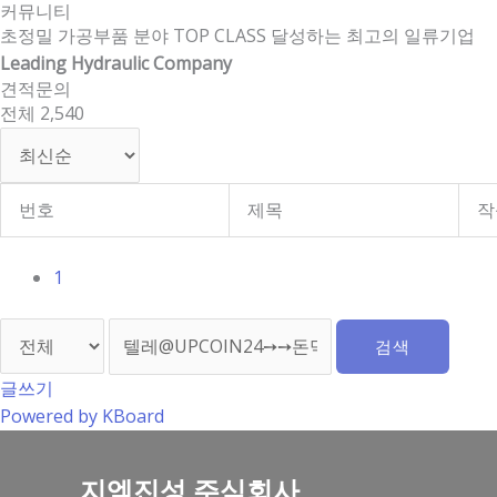
커뮤니티
콘
초정밀 가공부품 분야 TOP CLASS 달성하는 최고의 일류기업
텐
Leading Hydraulic Company
츠
견적문의
로
전체 2,540
건
너
뛰
기
번호
제목
작
1
검색
글쓰기
Powered by KBoard
지엠진성 주식회사