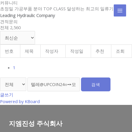
커뮤니티
콘
MAI
초정밀 가공부품 분야 TOP CLASS 달성하는 최고의 일류기업
텐
Leading Hydraulic Company
MEN
츠
견적문의
로
전체 2,560
건
너
뛰
기
번호
제목
작성자
작성일
추천
조회
1
검색
글쓰기
Powered by KBoard
지엠진성 주식회사