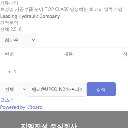
커뮤니티
콘
초정밀 가공부품 분야 TOP CLASS 달성하는 최고의 일류기업
텐
Leading Hydraulic Company
츠
견적문의
로
전체 2,518
건
너
뛰
기
번호
제목
작
1
검색
글쓰기
Powered by KBoard
지엠진성 주식회사