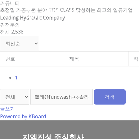
커뮤니티
콘
초정밀 가공부품 분야 TOP CLASS 달성하는 최고의 일류기업
텐
Leading Hydraulic Company
츠
견적문의
로
전체 2,538
건
너
뛰
기
번호
제목
작
1
검색
글쓰기
Powered by KBoard
지엠진성 주식회사