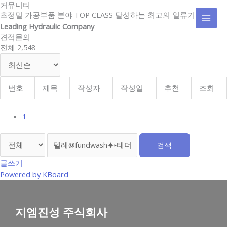
커뮤니티
콘
MAI
초정밀 가공부품 분야 TOP CLASS 달성하는 최고의 일류기업
텐
Leading Hydraulic Company
MEN
츠
견적문의
로
전체 2,548
건
너
뛰
기
번호
제목
작성자
작성일
추천
조회
1
검색
글쓰기
Powered by KBoard
지엠진성 주식회사